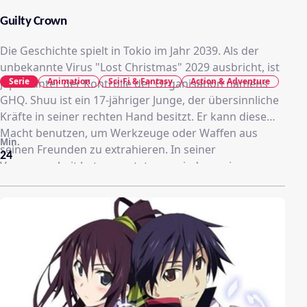
Guilty Crown
Die Geschichte spielt in Tokio im Jahr 2039. Als der
unbekannte Virus "Lost Christmas" 2029 ausbricht, ist
Serie
Animation
Sci-Fi & Fantasy
Action & Adventure
Japan unter der Kontrolle der Organisation namens
GHQ. Shuu ist ein 17-jähriger Junge, der übersinnliche
Kräfte in seiner rechten Hand besitzt. Er kann diese
Macht benutzen, um Werkzeuge oder Waffen aus
Min.
seinen Freunden zu extrahieren. In seiner
24
Vergangenheit hat er es stets vermieden, seinen
Mitmenschen Ärger zu bereiten, jedoch ändert sich
sein Leben schlagartig, als er das Mädchen Inori trifft.
Sie ist ein Mitglied der Widerstandsgruppe
"Undertaker", in der Piloten von Kampfmechas gegen
die Regierung kämpfen.