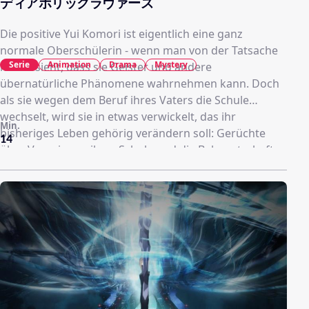
ディアボリックラヴァーズ
Die positive Yui Komori ist eigentlich eine ganz
normale Oberschülerin - wenn man von der Tatsache
Serie
Animation
Drama
Mystery
mal absieht, dass sie Geister und andere
übernatürliche Phänomene wahrnehmen kann. Doch
als sie wegen dem Beruf ihres Vaters die Schule
wechselt, wird sie in etwas verwickelt, das ihr
Min.
bisheriges Leben gehörig verändern soll: Gerüchte
14
über Vampire an ihrer Schule und die Bekanntschaft
mit den sadistischen Sakamaki Brüdern, mit denen die
arme Yui jetzt auch noch zusammenleben soll!