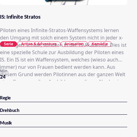
IS: Infinite Stratos
Piloten eines Infinite-Stratos-Waffensystems lernen
den Umgang mit solch einem System nicht in jeder x-
Serie
Action & Adventure
Animation
Komödie
beliebigen Schule, sondern in der IS-Akademie. Dies ist
eine spezielle Schule zur Ausbildung der Piloten eines
IS. Ein IS ist ein Waffensystem, welches (wieso auch
immer) nur von Frauen bedient werden kann. Aus
Min.
diesem Grund werden Pilotinnen aus der ganzen Welt
24
eingeflogen um ihre Ausbildung an dieser Akademie
zu machen. Doch in diesem neuen Jahrgang ist ein
Junge, der weltweit einzige Mann, der einen IS
Regie
bedienen kann. Aus diesem Grund wurde er, genau
wie seine Kindheitsfreundin Houki Shinonono, an die
Drehbuch
Akademie gebracht um seine Ausbildung anzutreten.
Musik