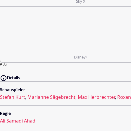
Sky X
Disney+
Details
Schauspieler
Stefan Kurt
,
Marianne Sägebrecht
,
Max Herbrechter
,
Roxan
Regie
Ali Samadi Ahadi