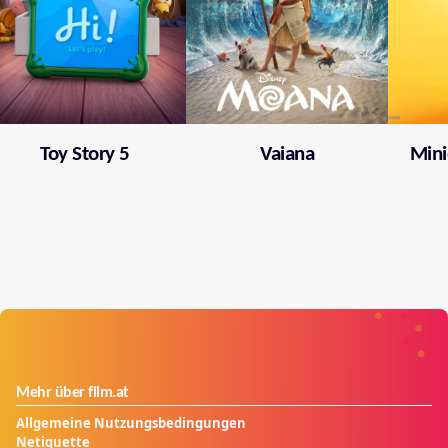
Toy Story 5
Vaiana
Mini
Mehr über film.at
Allgemeine Nutzungsbedingungen
Netiquette