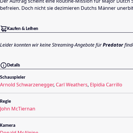
Der Auftrag scheint eine Routine-Mission für Major Dutch
befreien. Doch nicht sie dezimieren Dutchs Männer unerbitt
Kaufen & Leihen
Leider konnten wir keine Streaming-Angebote für
Predator
find
Details
Schauspieler
Arnold Schwarzenegger
,
Carl Weathers
,
Elpidia Carrillo
Regie
John McTiernan
Kamera
Donald McAlpine