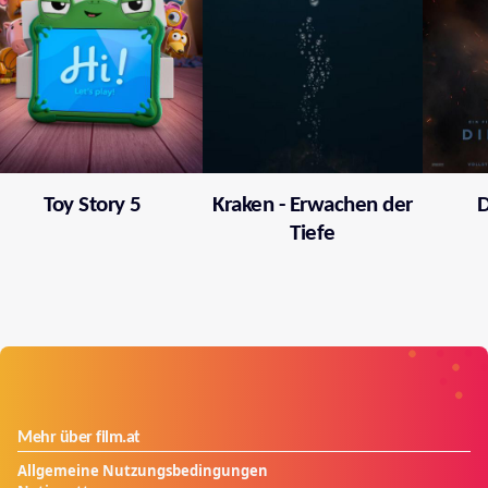
Toy Story 5
Kraken - Erwachen der
D
Tiefe
Mehr über film.at
Allgemeine Nutzungsbedingungen