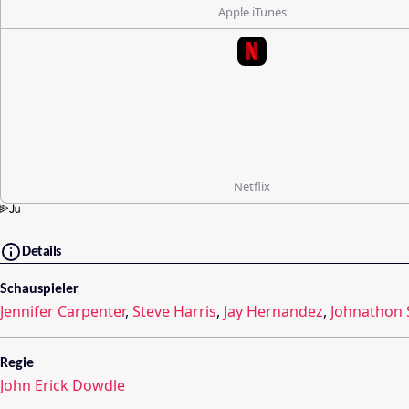
Apple iTunes
Netflix
Details
Schauspieler
Jennifer Carpenter
,
Steve Harris
,
Jay Hernandez
,
Johnathon 
Regie
John Erick Dowdle