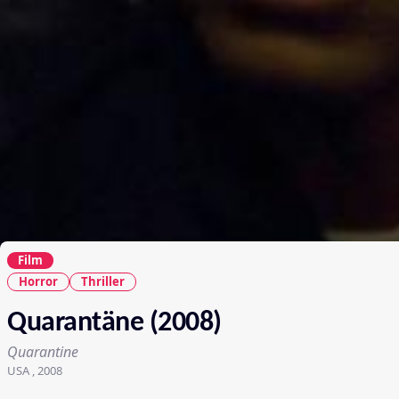
Film
Horror
Thriller
Quarantäne (2008)
Quarantine
USA , 2008