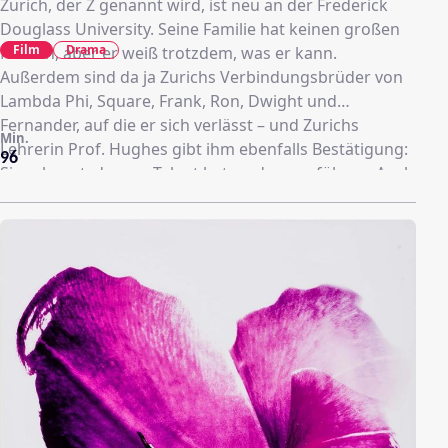
Zurich, der Z genannt wird, ist neu an der Frederick
Douglass University. Seine Familie hat keinen großen
Film
Drama
Namen, aber er weiß trotzdem, was er kann.
Außerdem sind da ja Zurichs Verbindungsbrüder von
Lambda Phi, Square, Frank, Ron, Dwight und
Fernander, auf die er sich verlässt – und Zurichs
Min.
Lehrerin Prof. Hughes gibt ihm ebenfalls Bestätigung:
96
Sie erkennt, dass er Talent hat, andere zu führen. Auch
in der Liebe läuft es: Die Beziehung mit seiner
Freundin Rochon könnte auf die nächste Stufe
kommen – und falls nicht, ist da ja noch
Klassenkameradin Angel. Doch der studentische Alltag
wird massiv getrübt, als Z zur Einführung in die
Verbindung brutale Prüfungen über sich ergehen
lassen muss. Der Student überlegt schließlich, die
Rituale öffentlich anzuprangern...