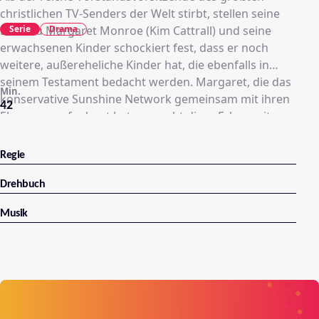
anderem mit Dylan McDermott, Camryn Manheim,
christlichen TV-Senders der Welt stirbt, stellen seine
Steve Harris und Michael Badalucco besetzt. "Practice
Serie
Drama
Ehefrau Margaret Monroe (Kim Cattrall) und seine
– Die Anwälte" wurde mit drei Golden Globes und 15
erwachsenen Kinder schockiert fest, dass er noch
Emmys ausgezeichnet.
weitere, außereheliche Kinder hat, die ebenfalls in
seinem Testament bedacht werden. Margaret, die das
Min.
konservative Sunshine Network gemeinsam mit ihren
42
Ehemann aufgebaut hat, versucht diese Erben mit
Einmalzahlungen abzuspeisen. Doch die Sprösslinge
bestehen darauf, fortan Teil des Familienimperiums zu
Regie
sein.
Drehbuch
Musik