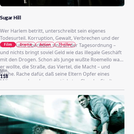
Sugar Hill
Wer Harlem betritt, unterschreibt sein eigenes
Todesurteil. Korruption, Gewalt, Verbrechen und der
Film
Drama
Action
Thriller
Kampf ums Überleben sind an der Tagesordnung –
und nichts bringt soviel Geld wie das illegale Geschäft
mit den Drogen. Schon als Junge wußte Roemello was
er wollte, die Straße, das Viertel, die Macht – und
Min.
Rache. Rache dafür, daß seine Eltern Opfer eines
118
Milieus wurden, das vom stärksten Clan der Stadt
geprägt ist. Die Männer, nach deren Vorbild er sich
hochkämpfte, warten nur auf eine Gelegenheit, mit
Romoello und seinem Bruder abzurechnen, denn in
dieser Stadt kann es immer nur einen geben.