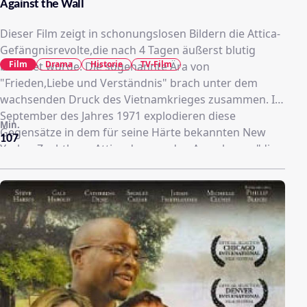
Against the Wall
Dieser Film zeigt in schonungslosen Bildern die Attica-
Gefängnisrevolte,die nach 4 Tagen äußerst blutig
Film
Drama
Historie
TV-Film
beendet wurde. Die sogenannte Ära von
"Frieden,Liebe und Verständnis" brach unter dem
wachsenden Druck des Vietnamkrieges zusammen. Im
September des Jahres 1971 explodieren diese
Min.
Gegensätze in dem für seine Härte bekannten New
107
Yorker Zuchthaus Attica,das von den Anwohnern "die
Fabrik" genannt wird. Bei der Niederschlagung der
Revolte machten die Nationalstreitkräfte keine
Unterschiede zwischen Wachen und Inhaftierten.
Ohne Erbarmen richteten sie ein Blutbad an,das in der
Weltpresse größtes Aufsehen erregte. Dies ist die
Geschichte des jungen Wärters Michael Smith,der
schnell nach seinem Dienstantritt die brutalen
Gefängnisprozeduren kennenlernt und sich auf die
Seite der Inhaftierten stellt.