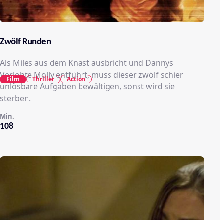
Zwölf Runden
Als Miles aus dem Knast ausbricht und Dannys
Verlobte Molly entführt, muss dieser zwölf schier
Film
Thriller
Action
unlösbare Aufgaben bewältigen, sonst wird sie
sterben.
Min.
108