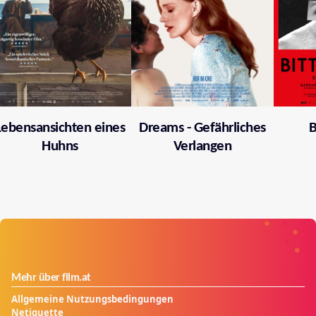
Lebensansichten eines
Dreams - Gefährliches
B
Huhns
Verlangen
Mehr über film.at
Allgemeine Nutzungsbedingungen
Netiquette