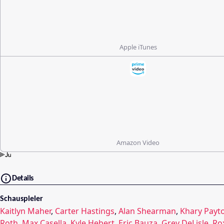
Apple iTunes
Amazon Video
Details
Schauspieler
Kaitlyn Maher
,
Carter Hastings
,
Alan Shearman
,
Khary Payt
Roth
,
Max Casella
,
Kyle Hebert
,
Eric Bauza
,
Grey DeLisle
,
Ro