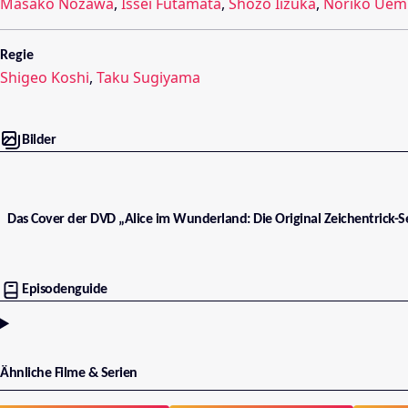
Masako Nozawa
,
Issei Futamata
,
Shozo Iizuka
,
Noriko Uem
Regie
Shigeo Koshi
,
Taku Sugiyama
Bilder
Das Cover der DVD „Alice im Wunderland: Die Original Zeichentrick-
Episodenguide
Ähnliche Filme & Serien