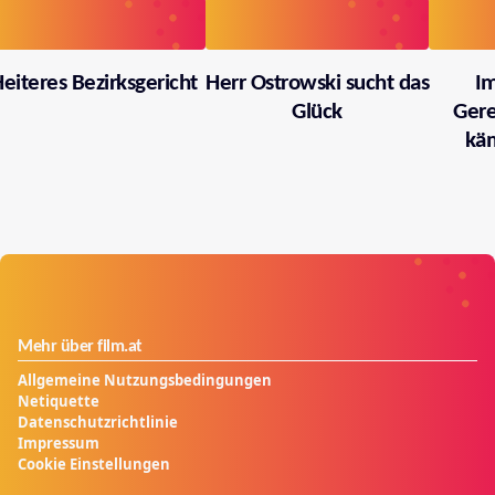
eiteres Bezirksgericht
Herr Ostrowski sucht das
I
Glück
Gere
käm
Mehr über film.at
Allgemeine Nutzungsbedingungen
Netiquette
Datenschutzrichtlinie
Impressum
Cookie Einstellungen