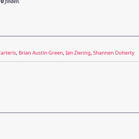
10
finden.
Carteris
,
Brian Austin Green
,
Ian Ziering
,
Shannen Doherty