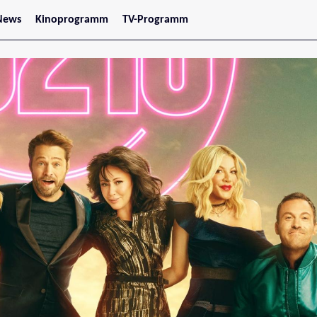
News
Kinoprogramm
TV-Programm
tars
Jetzt im Kino
treaming
Demnächst im Kino
Wien
Niederösterreich
Oberösterreich
Steiermark
Burgenland
Kärnten
Salzburg
Tirol
Vorarlberg