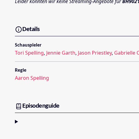
Leider konnten wir keine Streaming-Angebote für
BH902
Details
Schauspieler
Tori Spelling
,
Jennie Garth
,
Jason Priestley
,
Gabrielle 
Regie
Aaron Spelling
Episodenguide