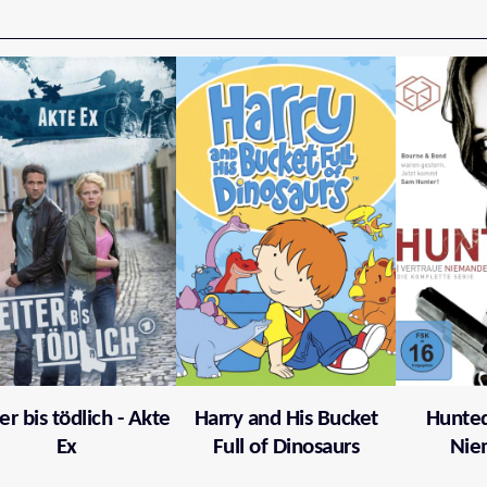
er bis tödlich - Akte
Harry and His Bucket
Hunted
Ex
Full of Dinosaurs
Nie