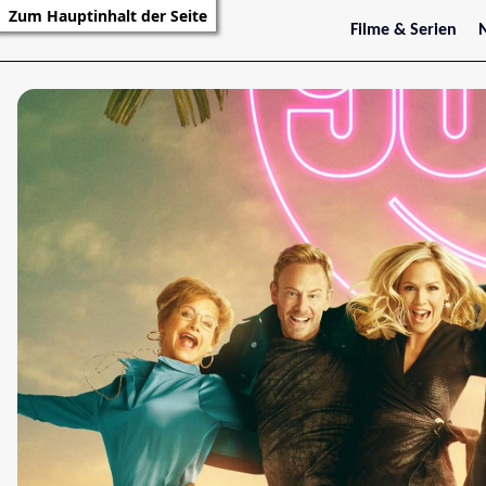
Zum Hauptinhalt der Seite
Filme & Serien
Trailer
S
Kritiken
S
Filmarchiv
Serienarchiv