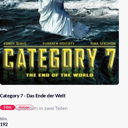
Category 7 - Das Ende der Welt
Film
Action
Katastrophenfilm in zwei Teilen
Min.
192