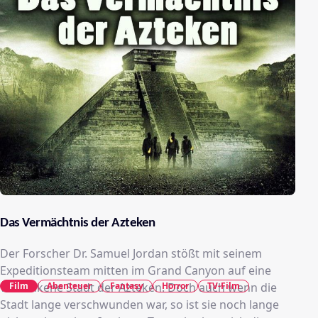
Das Vermächtnis der Azteken
Der Forscher Dr. Samuel Jordan stößt mit seinem
Expeditionsteam mitten im Grand Canyon auf eine
Film
Abenteuer
Fantasy
Horror
TV-Film
versunkene Stadt der Azteken. Doch auch wenn die
Stadt lange verschwunden war, so ist sie noch lange