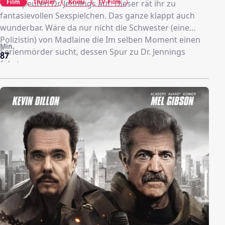
Film
Thriller
Krimi
TV-Film
Therapeuten Dr. Jennings auf. Dieser rät ihr zu
fantasievollen Sexspielchen. Das ganze klappt auch
wunderbar. Wäre da nur nicht die Schwester (eine
Polizistin) von Madlaine die Im selben Moment einen
Min.
Serienmörder sucht, dessen Spur zu Dr. Jennings
87
führt...