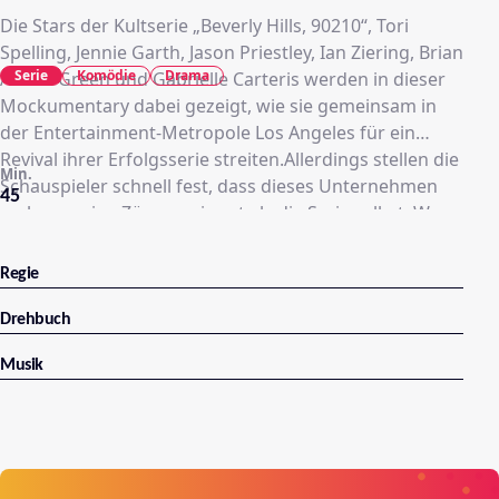
Die Stars der Kultserie „Beverly Hills, 90210“, Tori
Spelling, Jennie Garth, Jason Priestley, Ian Ziering, Brian
Serie
Komödie
Drama
Austin Green und Gabrielle Carteris werden in dieser
Mockumentary dabei gezeigt, wie sie gemeinsam in
der Entertainment-Metropole Los Angeles für ein
Revival ihrer Erfolgsserie streiten.Allerdings stellen die
Min.
Schauspieler schnell fest, dass dieses Unternehmen
45
mehr soapige Züge annimmt als die Serie selbst. Was
wird passieren, wenn erste Lieben, alte Romanzen,
Freunde und Erzfeinde wieder aufeinandertreffen?
Regie
Drehbuch
Musik