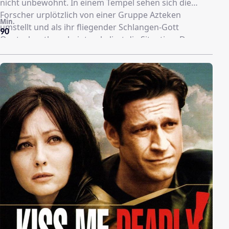
nicht unbewohnt. In einem Tempel sehen sich die
Forscher urplötzlich von einer Gruppe Azteken
Min.
umstellt und als ihr fliegender Schlangen-Gott
90
Quetzalcoatl erscheint, eskaliert die Situation. Der
Gott verlangt nach Blut-Opfern zu seinen Ehren. Als ihr
Vater von der Expedition nicht zurück kommt, macht
sich seine Tochter Susan große Sorgen und auf die
Suche nach ihrem verschollenen Daddy. Sie schart
dabei ein kleines Team um sich, dem sich unter
anderem auch der Archäologe Jacob Thain anschließt.
Gibt es eine Chance für Susan &amp; Co. den Vater
lebend zu befreien und die bösen Mächte der Azteken
zu besiegen?