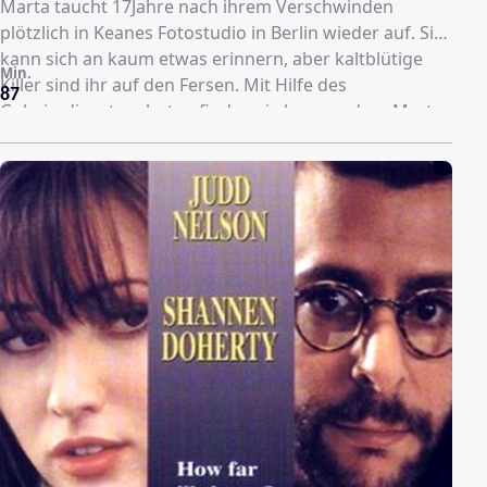
Marta taucht 17Jahre nach ihrem Verschwinden
plötzlich in Keanes Fotostudio in Berlin wieder auf. Sie
kann sich an kaum etwas erinnern, aber kaltblütige
Min.
Killer sind ihr auf den Fersen. Mit Hilfe des
87
Geheimdienstanalysten finden sie heraus, dass Marta
ein neuartiges Wahrheitsserum mit dem Codenamen
Delphi verabreicht bekommen hatte, um Ihr geheime
Zugangscodes zu einem illegalen Regierungskonto in
der Schweiz zu entlocken. Doch der Versuch ging
schief, und nun droht Marta, als Nebenwirkung des
neuen Serums, alles zu vergessen. Ein Wettlauf gegen
die Zeit beginnt.