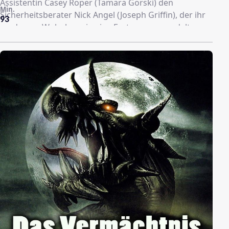
Assistentin Casey Roper (Tamara Gorski) den
Min.
Sicherheitsberater Nick Angel (Joseph Griffin), der ihr
93
modernes Wohnhaus in eine Festung verwandelt.
Ebenso hilft er Gage, eine falsche Identität
aufzubauen, damit sie in Sicherheit reisen kann.
Derjenige, der sie bedroht hat, ist frustriert über die
neuen Sicherheitsvorkehrungen, kidnappt Casey und
schickt Gage Fotos über den Mord an ihrer Assistentin
mit einer Drohung. Helfen die
Sicherheitsvorrichtungen, um das Leben von Gage zu
retten?