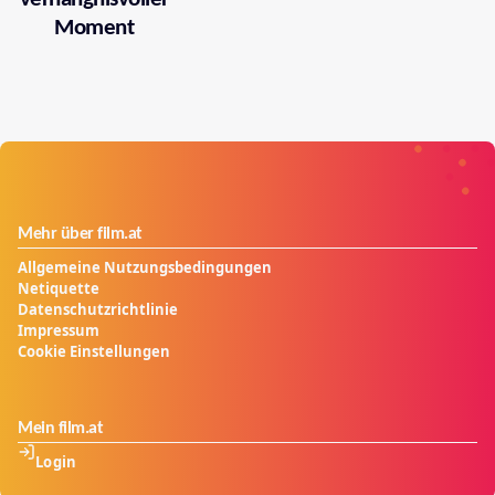
Moment
Mehr über film.at
Allgemeine Nutzungsbedingungen
Netiquette
Datenschutzrichtlinie
Impressum
Cookie Einstellungen
Mein film.at
Login