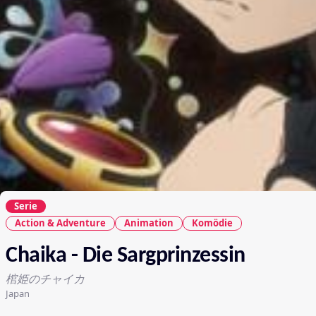
Serie
Action & Adventure
Animation
Komödie
Chaika - Die Sargprinzessin
棺姫のチャイカ
Japan