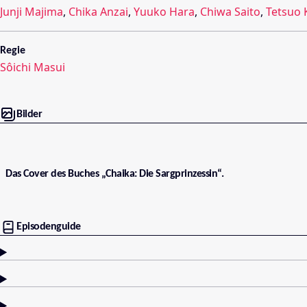
Junji Majima
,
Chika Anzai
,
Yuuko Hara
,
Chiwa Saito
,
Tetsuo
Regie
Sôichi Masui
Bilder
Das Cover des Buches „Chaika: Die Sargprinzessin“.
Episodenguide