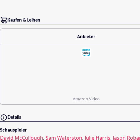
Kaufen & Leihen
Anbieter
Amazon Video
Details
Schauspieler
David McCullough
,
Sam Waterston
,
Julie Harris
,
Jason Roba