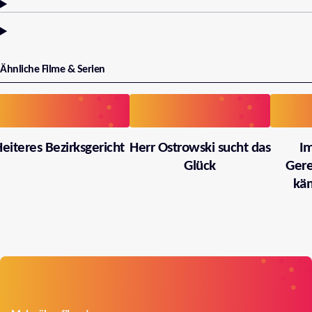
Ähnliche Filme & Serien
eiteres Bezirksgericht
Herr Ostrowski sucht das
I
Glück
Gere
käm