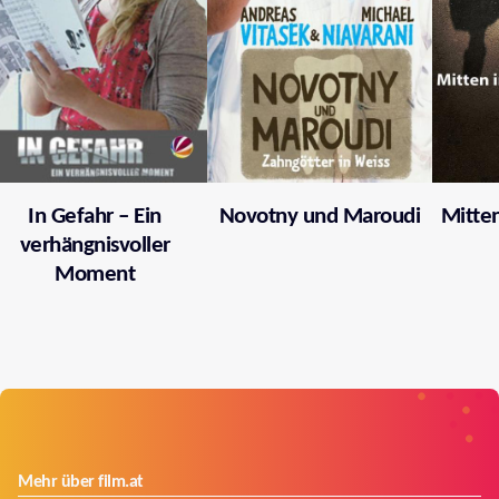
In Gefahr – Ein
Novotny und Maroudi
Mitten
verhängnisvoller
Moment
Mehr über film.at