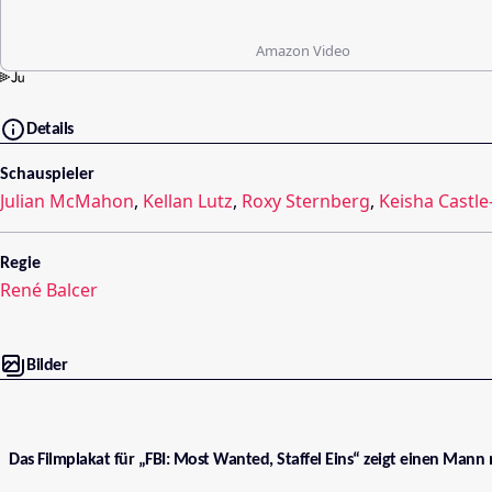
Amazon Video
Details
Schauspieler
Julian McMahon
,
Kellan Lutz
,
Roxy Sternberg
,
Keisha Castl
Regie
René Balcer
Bilder
Das Filmplakat für „FBI: Most Wanted, Staffel Eins“ zeigt einen Man