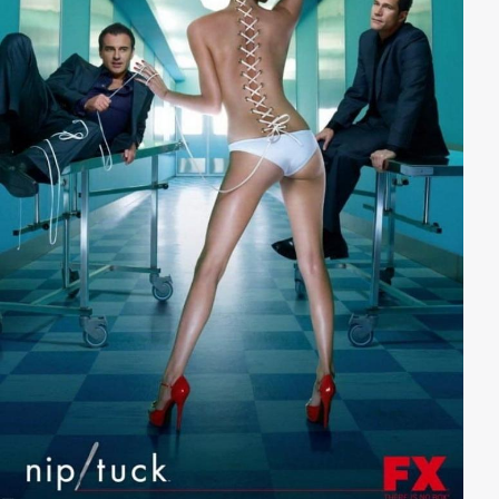
bis hin zu den verheerenden Kriegen, die den Planeten
mitsamt seinen Bewohnern vernichten. Neue
Technologien sorgen dafür, dass sich die Gesellschaft
von Minute zu Minute verbessert. Schnell scheint
sämtliches Leid einer strahlenden Zukunft gewichen
zu sein. Doch tatsächlich müssen die Menschen nach
50 Jahren feststellen, dass sie sich immer mehr von
ihrer eigenen Identität entfernt und ohne Gegenwehr
in eine verhängnisvolle Fremdherrschaft begeben
haben. Als einziger Kontakt zu den Invasoren bleibt
ihnen Karellen, der das menschliche Geschlecht jedoch
mit Lügen und Ausreden abspeist. Nicht zuletzt geht
es den Aliens nur um ein Spiel auf Zeit, denn in
wenigen Jahren schon wird selbst die letzte
Generation, die sich noch an die alte Welt erinnern
kann, auf ganz natürliche Weise nicht mehr unter den
Lebenden weilen.