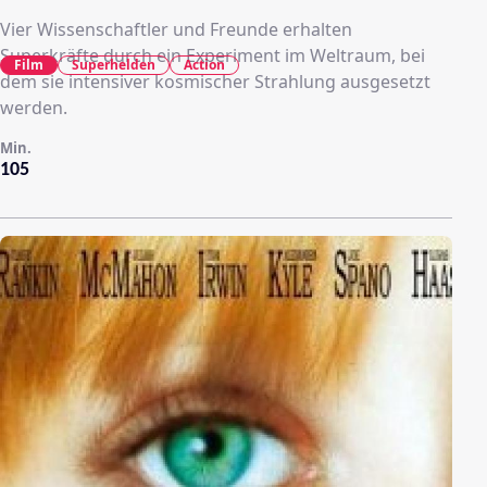
Vier Wissenschaftler und Freunde erhalten
Superkräfte durch ein Experiment im Weltraum, bei
Film
Superhelden
Action
dem sie intensiver kosmischer Strahlung ausgesetzt
werden.
Min.
105