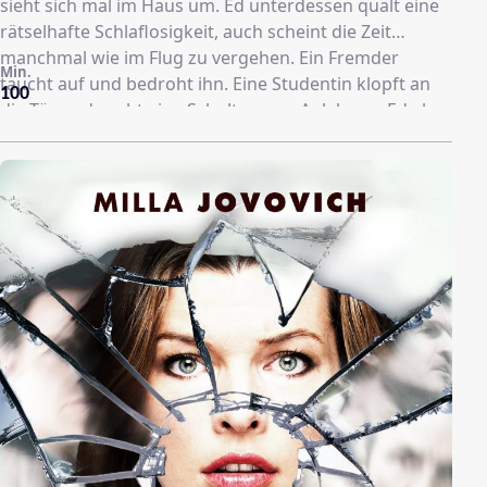
sieht sich mal im Haus um. Ed unterdessen quält eine
rätselhafte Schlaflosigkeit, auch scheint die Zeit
manchmal wie im Flug zu vergehen. Ein Fremder
Min.
taucht auf und bedroht ihn. Eine Studentin klopft an
100
die Tür und sucht eine Schulter zum Anlehnen. Ed aber
fragt sich, wo wohl der abgerissene Finger her kommt,
der nun im Bad den Ausguss verstopft...