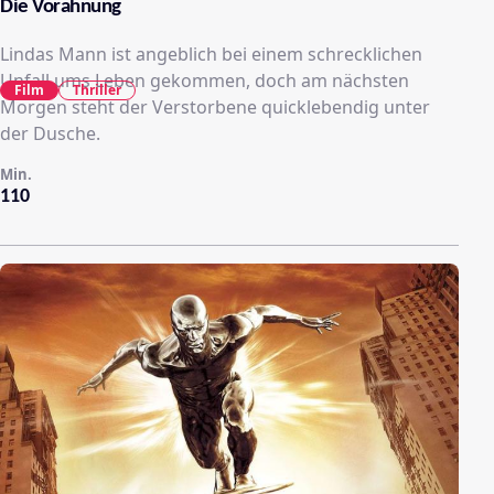
Die Vorahnung
Lindas Mann ist angeblich bei einem schrecklichen
Unfall ums Leben gekommen, doch am nächsten
Film
Thriller
Morgen steht der Verstorbene quicklebendig unter
der Dusche.
Min.
110