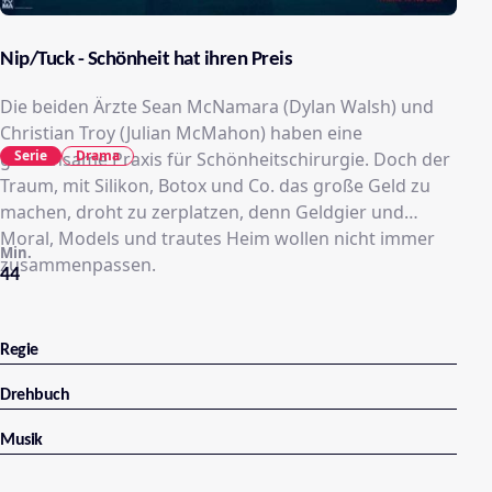
Nip/Tuck - Schönheit hat ihren Preis
Die beiden Ärzte Sean McNamara (Dylan Walsh) und
Christian Troy (Julian McMahon) haben eine
Serie
Drama
gemeinsame Praxis für Schönheitschirurgie. Doch der
Traum, mit Silikon, Botox und Co. das große Geld zu
machen, droht zu zerplatzen, denn Geldgier und
Moral, Models und trautes Heim wollen nicht immer
Min.
zusammenpassen.
44
Regie
Drehbuch
Musik