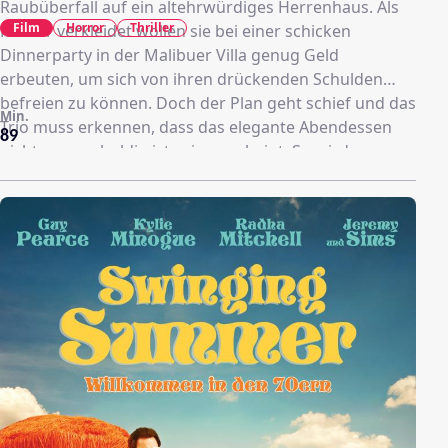
Raubüberfall auf ein altehrwürdiges Herrenhaus. Als
Film
Horror
Thriller
Kellner verkleidet wollen sie bei einer schicken
Dinnerparty in der Malibuer Villa genug Geld
erbeuten, um sich von ihren drückenden Schulden
befreien zu können. Doch der Plan geht schief und das
Min.
Trio muss erkennen, dass das elegante Abendessen
89
nicht so unschuldig ist, wie es scheint. So wird aus
dem einfachen Geldraub schnell ein gewaltsamer und
verzweifelter Kampf, um wieder lebend aus dem Haus
zu kommen.