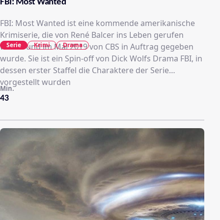
FBI: Most Wanted
FBI: Most Wanted ist eine kommende amerikanische
Krimiserie, die von René Balcer ins Leben gerufen
Serie
Krimi
Drama
wurde und im Mai 2019 von CBS in Auftrag gegeben
wurde. Sie ist ein Spin-off von Dick Wolfs Drama FBI, in
dessen erster Staffel die Charaktere der Serie
vorgestellt wurden
Min.
43