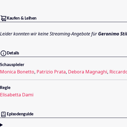
Kaufen & Leihen
Leider konnten wir keine Streaming-Angebote für
Geronimo Sti
Details
Schauspieler
Monica Bonetto
,
Patrizio Prata
,
Debora Magnaghi
,
Riccard
Regie
Elisabetta Dami
Episodenguide