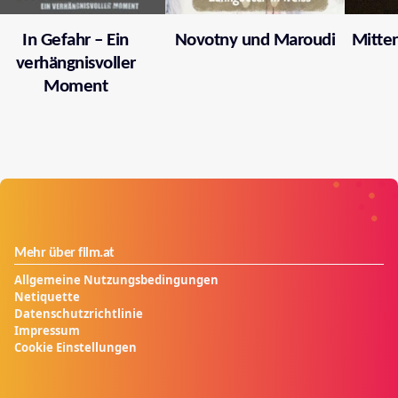
In Gefahr – Ein
Novotny und Maroudi
Mitten
verhängnisvoller
Moment
Mehr über film.at
Allgemeine Nutzungsbedingungen
Netiquette
Datenschutzrichtlinie
Impressum
Cookie Einstellungen