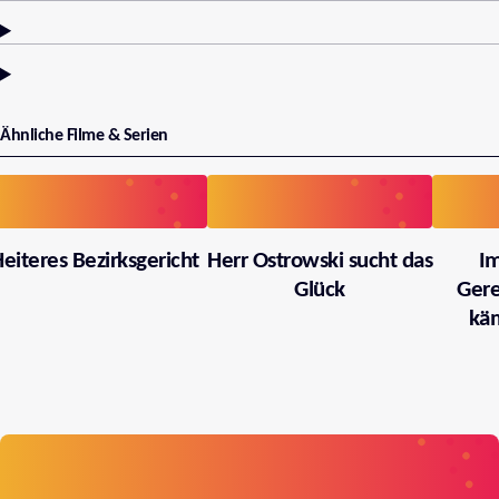
Ähnliche Filme & Serien
eiteres Bezirksgericht
Herr Ostrowski sucht das
I
Glück
Gere
käm