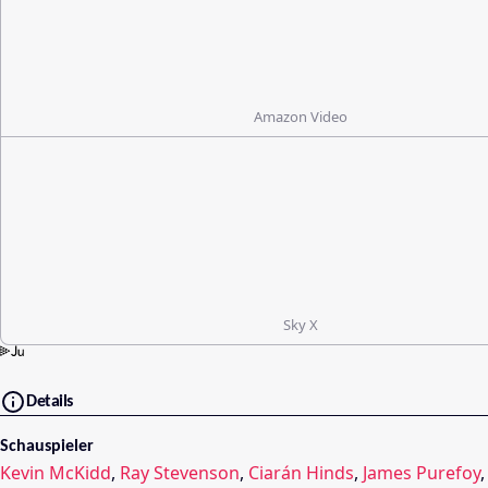
Amazon Video
Sky X
Details
Schauspieler
Kevin McKidd
,
Ray Stevenson
,
Ciarán Hinds
,
James Purefoy