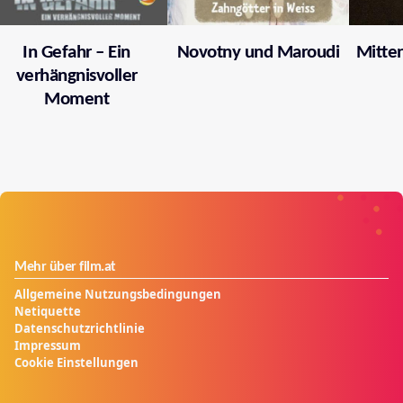
In Gefahr – Ein
Novotny und Maroudi
Mitten
verhängnisvoller
Moment
Mehr über film.at
Allgemeine Nutzungsbedingungen
Netiquette
Datenschutzrichtlinie
Impressum
Cookie Einstellungen