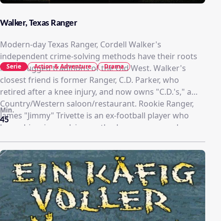
Walker, Texas Ranger
Modern-day Texas Ranger, Cordell Walker's
independent crime-solving methods have their roots
Serie
Action & Adventure
Drama
in the rugged traditions of the Old West. Walker's
closest friend is former Ranger, C.D. Parker, who
retired after a knee injury, and now owns "C.D.'s," a
Country/Western saloon/restaurant. Rookie Ranger,
Min.
James "Jimmy" Trivette is an ex-football player who
45
bases his crime-solving methods on reason and uses
computers and cellular phones. Alex Cahill is the
Assistant DA who shares a mutual attraction with
Walker, but often disagrees with his unorthodox
approach to law enforcement.