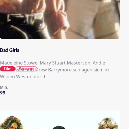
Bad Girls
Madeleine Stowe, Mary Stuart Masterson, Andie
Film
Western
MacDowell und Drew Barrymore schlagen sich im
Wilden Westen durch
Min.
99