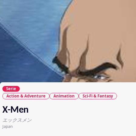
Serie
Action & Adventure
Animation
Sci-Fi & Fantasy
X-Men
エックスメン
Japan