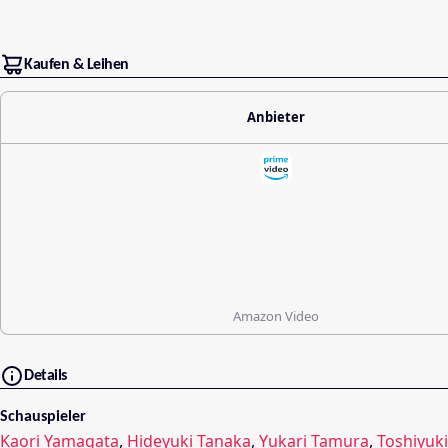
Kaufen & Leihen
Anbieter
Amazon Video
Details
Schauspieler
Kaori Yamagata
,
Hideyuki Tanaka
,
Yukari Tamura
,
Toshiyuk