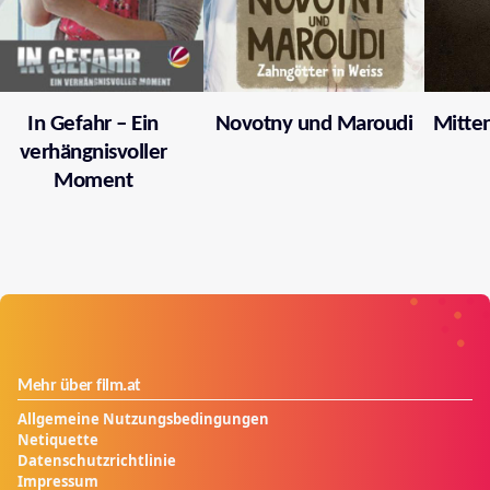
In Gefahr – Ein
Novotny und Maroudi
Mitten
verhängnisvoller
Moment
Mehr über film.at
Allgemeine Nutzungsbedingungen
Netiquette
Datenschutzrichtlinie
Impressum