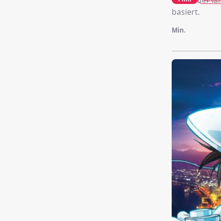
Teil 29 der 
basiert.
Min.