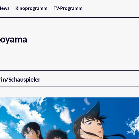
News
Kinoprogramm
TV-Programm
tars
Jetzt im Kino
treaming
Demnächst im Kino
Wien
Niederösterreich
 Koyama
Oberösterreich
Steiermark
Burgenland
Kärnten
Salzburg
Tirol
Vorarlberg
rin/Schauspieler