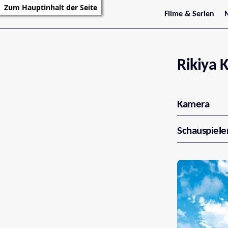
Zum Hauptinhalt der Seite
Filme & Serien
Trailer
S
Kritiken
S
Filmarchiv
Serienarchiv
Rikiya
Kamera
Schauspiele