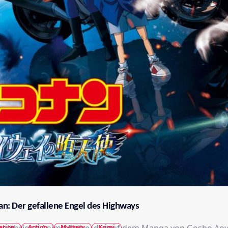
an: Der gefallene Engel des Highways
ation
Action
Mystery
Krimi