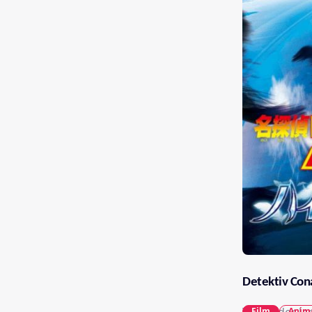
Detektiv Con
Film
Anim