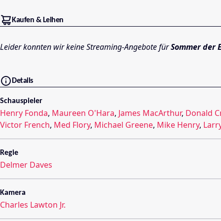
Kaufen & Leihen
Leider konnten wir keine Streaming-Angebote für
Sommer der 
Details
Schauspieler
Henry Fonda
,
Maureen O'Hara
,
James MacArthur
,
Donald C
Victor French
,
Med Flory
,
Michael Greene
,
Mike Henry
,
Larr
Regie
Delmer Daves
Kamera
Charles Lawton Jr.