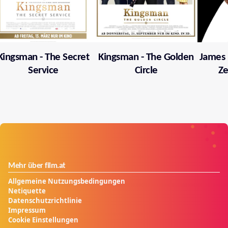
Kingsman - The Secret
Kingsman - The Golden
James 
Service
Circle
Ze
Mehr über film.at
Allgemeine Nutzungsbedingungen
Netiquette
Datenschutzrichtlinie
Impressum
Cookie Einstellungen