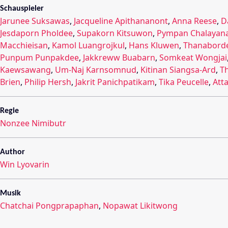
Schauspieler
Jarunee Suksawas
,
Jacqueline Apithananont
,
Anna Reese
,
D
Jesdaporn Pholdee
,
Supakorn Kitsuwon
,
Pympan Chalayan
Macchieisan
,
Kamol Luangrojkul
,
Hans Kluwen
,
Thanabord
Punpum Punpakdee
,
Jakkreww Buabarn
,
Somkeat Wongjai
Kaewsawang
,
Um-Naj Karnsomnud
,
Kitinan Siangsa-Ard
,
T
Brien
,
Philip Hersh
,
Jakrit Panichpatikam
,
Tika Peucelle
,
Att
Regie
Nonzee Nimibutr
Author
Win Lyovarin
Musik
Chatchai Pongprapaphan
,
Nopawat Likitwong