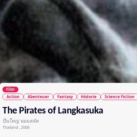
Film
Action
Abenteuer
Fantasy
Historie
Science Fiction
The Pirates of Langkasuka
ปืนใหญ่ จอมสลัด
Thailand , 2008