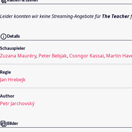
Kaufen & Leihen
Leider konnten wir keine Streaming-Angebote für
The Teacher
f
Details
Schauspieler
Zuzana Mauréry
,
Peter Bebjak
,
Csongor Kassai
,
Martin Hav
Regie
Jan Hrebejk
Author
Petr Jarchovský
Bilder