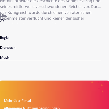
Hofbibliothekar die Geschichte des Königs Svarog und
seines mittlerweile verschwundenen Reiches vor. Doch
das Königreich wurde durch einen verräterischen
Min.
Hexenmeister verflucht und keiner, der bisher
79
versucht hatte es zu finden, ist je wieder
zurückgekehrt.
Regie
Drehbuch
Musik
Mehr über film.at
Allgemeine Nutzungsbedingungen