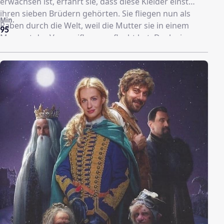
erwachsen ist, erfährt sie, dass diese Kleider einst
ihren sieben Brüdern gehörten. Sie fliegen nun als
Min.
Raben durch die Welt, weil die Mutter sie in einem
95
Moment der Verzweiflung verflucht hat. Doch sie
könnten gerettet werden - mit viel Mut, Ausdauer und
einem Leben in völliger Abgeschiedenheit!