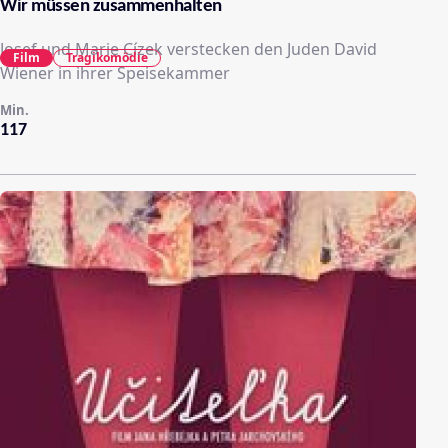
Wir müssen zusammenhalten
Josef und Marie Cízek verstecken den Juden David
Film
Tragikomödie
Wiener in ihrer Speisekammer
Min.
117