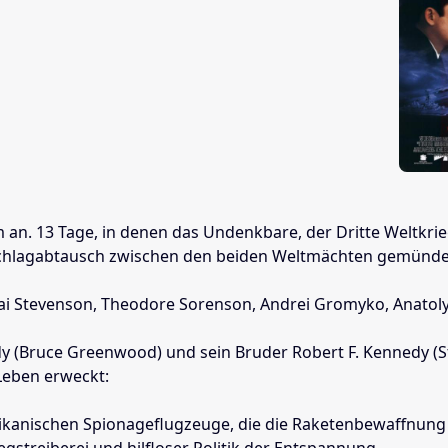
m an. 13 Tage, in denen das Undenkbare, der Dritte Weltkri
 Schlagabtausch zwischen den beiden Weltmächten gemünde
 Stevenson, Theodore Sorenson, Andrei Gromyko, Anatoly 
y (Bruce Greenwood) und sein Bruder Robert F. Kennedy (St
Leben erweckt:
ikanischen Spionageflugzeuge, die die Raketenbewaffnung K
egstreiberei und hilfloser Politik der Entspannung.