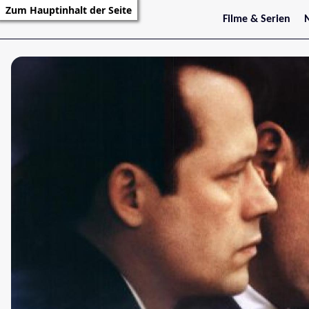
Zum Hauptinhalt der Seite
Filme & Serien
Trailer
S
Kritiken
S
Filmarchiv
Serienarchiv