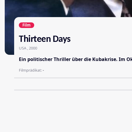
Film
Thirteen Days
USA , 2000
Ein politischer Thriller über die Kubakrise. Im
Filmprädikat:
-