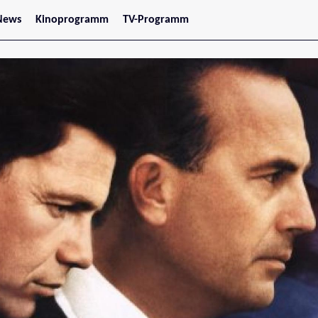
News
Kinoprogramm
TV-Programm
tars
Jetzt im Kino
treaming
Demnächst im Kino
Wien
Niederösterreich
Oberösterreich
Steiermark
Burgenland
Kärnten
Salzburg
Tirol
Vorarlberg