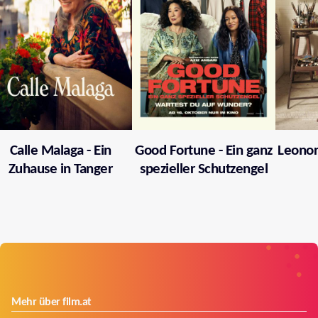
Calle Malaga - Ein
Good Fortune - Ein ganz
Leonor
Zuhause in Tanger
spezieller Schutzengel
Mehr über film.at