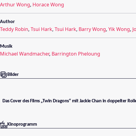
Arthur Wong
,
Horace Wong
Author
Teddy Robin
,
Tsui Hark
,
Tsui Hark
,
Barry Wong
,
Yik Wong
,
J
Musik
Michael Wandmacher
,
Barrington Pheloung
Bilder
Das Cover des Films „Twin Dragons“ mit Jackie Chan in doppelter Roll
Kinoprogramm