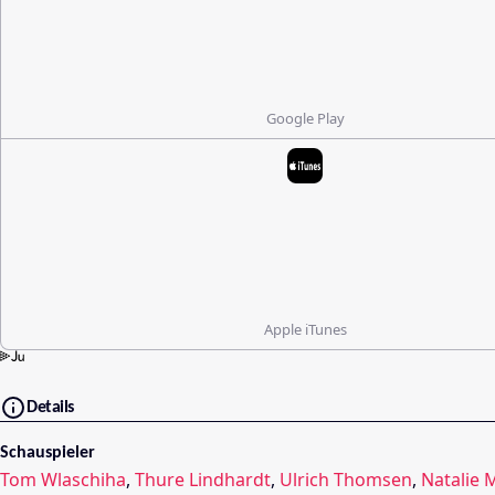
Google Play
Apple iTunes
Details
Schauspieler
Tom Wlaschiha
,
Thure Lindhardt
,
Ulrich Thomsen
,
Natalie