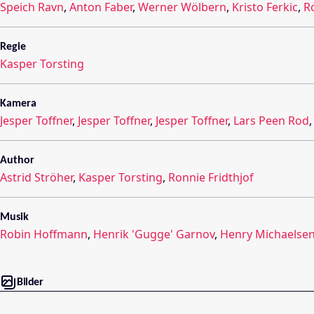
Speich Ravn
,
Anton Faber
,
Werner Wölbern
,
Kristo Ferkic
,
R
Regie
Kasper Torsting
Kamera
Jesper Toffner
,
Jesper Toffner
,
Jesper Toffner
,
Lars Peen Rod
Author
Astrid Ströher
,
Kasper Torsting
,
Ronnie Fridthjof
Musik
Robin Hoffmann
,
Henrik 'Gugge' Garnov
,
Henry Michaelse
Bilder