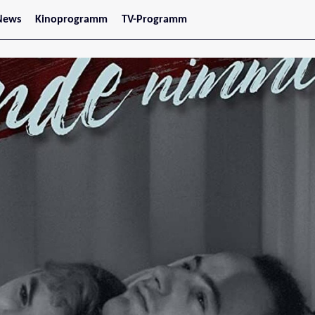
News
Kinoprogramm
TV-Programm
tars
Jetzt im Kino
treaming
Demnächst im Kino
Wien
Niederösterreich
Oberösterreich
Steiermark
Burgenland
Kärnten
Salzburg
Tirol
Vorarlberg