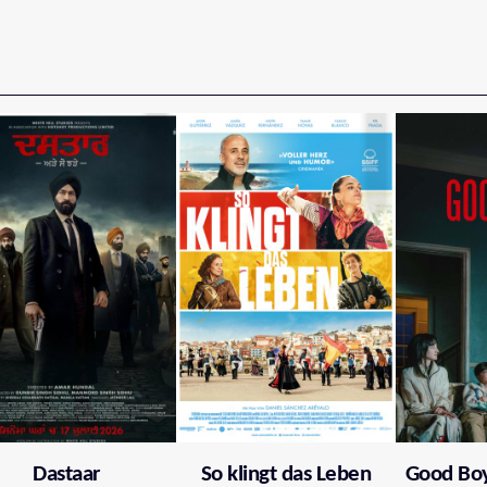
Dastaar
So klingt das Leben
Good Boy