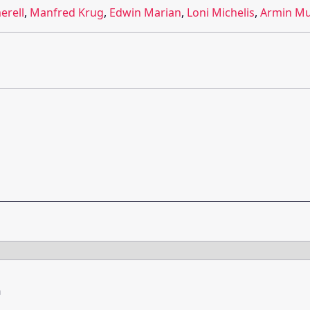
rell
,
Manfred Krug
,
Edwin Marian
,
Loni Michelis
,
Armin Mue