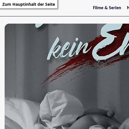
Zum Hauptinhalt der Seite
Filme & Serien
Trailer
S
Kritiken
S
Filmarchiv
Serienarchiv