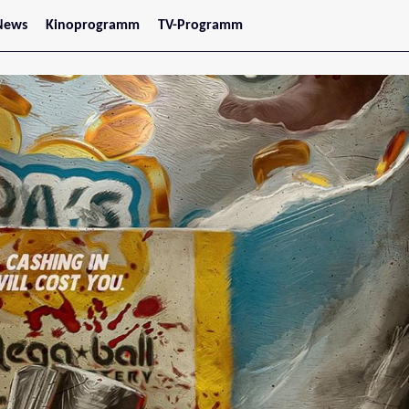
News
Kinoprogramm
TV-Programm
tars
Jetzt im Kino
treaming
Demnächst im Kino
Wien
Niederösterreich
Oberösterreich
Steiermark
Burgenland
Kärnten
Salzburg
Tirol
Vorarlberg