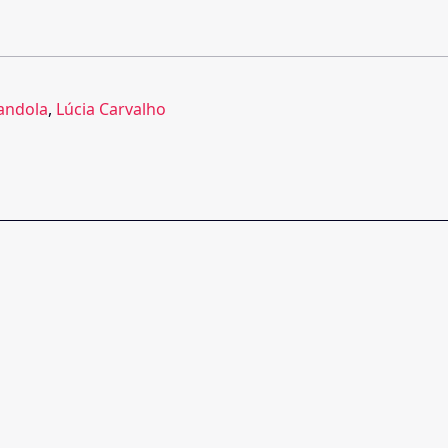
andola
,
Lúcia Carvalho