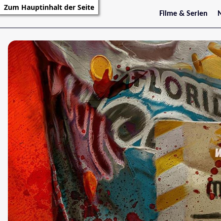
Zum Hauptinhalt der Seite
Filme & Serien
Trailer
S
Kritiken
S
Filmarchiv
Serienarchiv