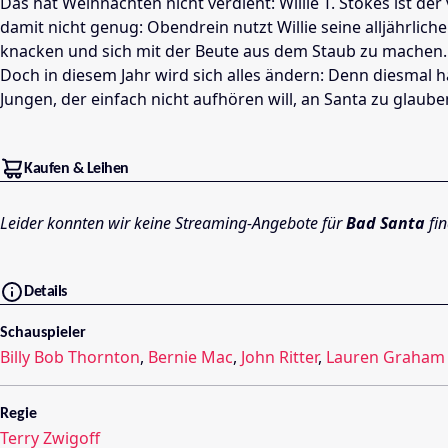
Das hat Weihnachten nicht verdient: Willie T. Stokes ist d
damit nicht genug: Obendrein nutzt Willie seine alljährl
knacken und sich mit der Beute aus dem Staub zu machen. 
Doch in diesem Jahr wird sich alles ändern: Denn diesma
Jungen, der einfach nicht aufhören will, an Santa zu glaub
Kaufen & Leihen
Leider konnten wir keine Streaming-Angebote für
Bad Santa
fin
Details
Schauspieler
Billy Bob Thornton
,
Bernie Mac
,
John Ritter
,
Lauren Graham
Regie
Terry Zwigoff