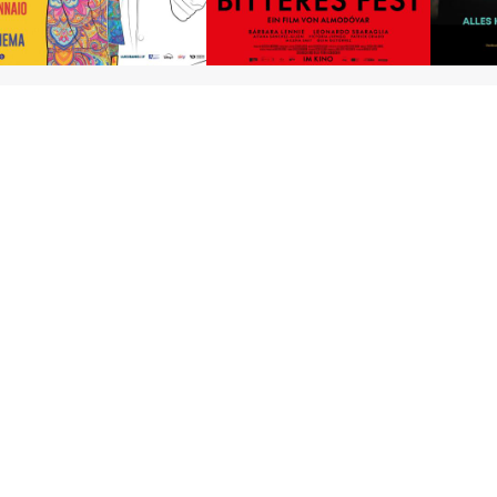
Amore und Basta!
Bitteres Fest
Mehr über film.at
Allgemeine Nutzungsbedingungen
Netiquette
Datenschutzrichtlinie
Impressum
Cookie Einstellungen