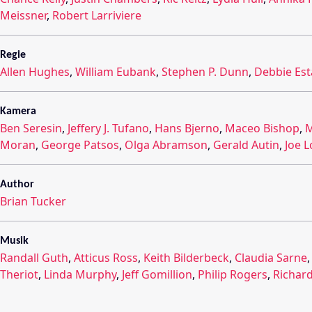
Meissner
,
Robert Larriviere
Regie
Allen Hughes
,
William Eubank
,
Stephen P. Dunn
,
Debbie Est
Kamera
Ben Seresin
,
Jeffery J. Tufano
,
Hans Bjerno
,
Maceo Bishop
,
M
Moran
,
George Patsos
,
Olga Abramson
,
Gerald Autin
,
Joe 
Author
Brian Tucker
Musik
Randall Guth
,
Atticus Ross
,
Keith Bilderbeck
,
Claudia Sarne
Theriot
,
Linda Murphy
,
Jeff Gomillion
,
Philip Rogers
,
Richar