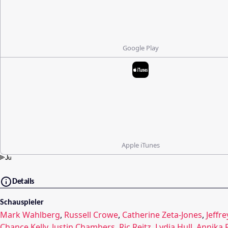
Google Play
Apple iTunes
Details
Schauspieler
Mark Wahlberg
,
Russell Crowe
,
Catherine Zeta-Jones
,
Jeffr
Chance Kelly
,
Justin Chambers
,
Ric Reitz
,
Lydia Hull
,
Annika 