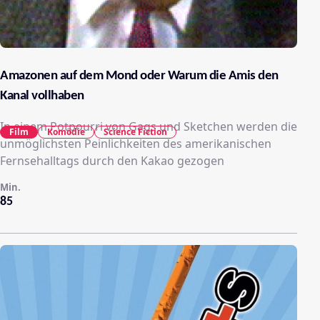
Amazonen auf dem Mond oder Warum die Amis den
Kanal vollhaben
In einem Potpourri von Gags und Sketchen werden die
Film
Komödie
Science Fiction
unmöglichsten Peinlichkeiten des amerikanischen
Fernsehalltags durch den Kakao gezogen
Min.
85