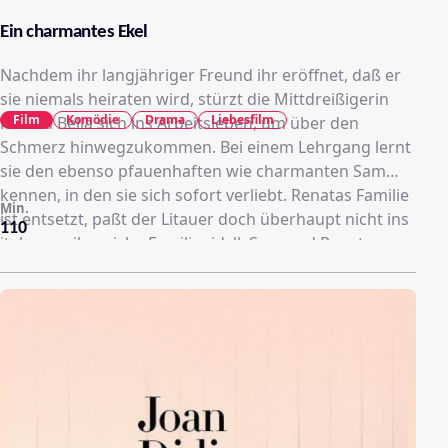
Ein charmantes Ekel
Nachdem ihr langjähriger Freund ihr eröffnet, daß er
sie niemals heiraten wird, stürzt die Mittdreißigerin
Film
Komödie
Drama
Liebesfilm
Renata Bella sich ins Arbeitsleben, um über den
Schmerz hinwegzukommen. Bei einem Lehrgang lernt
sie den ebenso pfauenhaften wie charmanten Sam
kennen, in den sie sich sofort verliebt. Renatas Familie
Min.
ist entsetzt, paßt der Litauer doch überhaupt nicht ins
110
italoamerikansiche Familienidyll. Sam und Renata
heiraten trotzdem und hoffen, dass irgendwann ihre
Familie Sam doch noch akzeptiert.