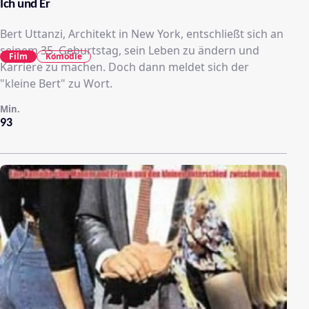
Ich und Er
Bert Uttanzi, Architekt in New York, entschließt sich an
seinem 35. Geburtstag, sein Leben zu ändern und
Film
Komödie
Karriere zu machen. Doch dann meldet sich der
"kleine Bert" zu Wort.
Min.
93