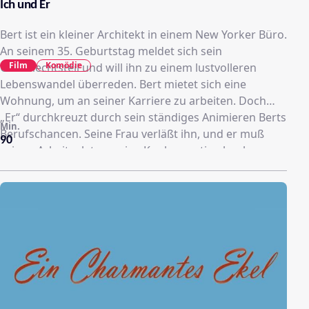
Ich und Er
Bert ist ein kleiner Architekt in einem New Yorker Büro.
An seinem 35. Geburtstag meldet sich sein
Film
Komödie
Geschlechtsteil und will ihn zu einem lustvolleren
Lebenswandel überreden. Bert mietet sich eine
Wohnung, um an seiner Karriere zu arbeiten. Doch
„Er“ durchkreuzt durch sein ständiges Animieren Berts
Min.
Berufschancen. Seine Frau verläßt ihn, und er muß
90
seinen Arbeitsplatz an eine Konkurrentin abgeben.
Letztendlich aber versöhnt Bert sich mit „Ihm“ und mit
seiner Frau wieder und wird zwei Jahre später
tatsächlich Stararchitekt.