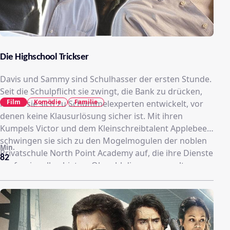
Die Highschool Trickser
Davis und Sammy sind Schulhasser der ersten Stunde.
Seit die Schulpflicht sie zwingt, die Bank zu drücken,
Film
Komödie
Familie
haben sie sich zu Schummelexperten entwickelt, vor
denen keine Klausurlösung sicher ist. Mit ihren
Kumpels Victor und dem Kleinschreibtalent Applebee
schwingen sie sich zu den Mogelmogulen der noblen
Min.
Privatschule North Point Academy auf, die ihre Dienste
82
professionell anbieten. Obwohl die versammelte
Lehrkörperschaft ihnen nichts nachweisen kann, legen
sie eine Falle nach der anderen aus, die früher oder
später ihre liderliche Laufbahn beenden wird.