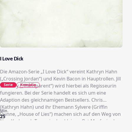
I Love Dick
Die Amazon-Serie „I Love Dick“ vereint Kathryn Hahn
(„Crossing Jordan“) und Kevin Bacon in Hauptrollen. Jill
Serie
Komödie
Soloway („Transparent“) wird hierbei als Regisseurin
fungieren. Bei der Serie handelt es sich um eine
Adaption des gleichnamigen Bestsellers. Chris
(Kathryn Hahn) und ihr Ehemann Sylvere (Griffin
Min.
Dunne, „House of Lies“) machen sich auf den Weg von
25
New York nach Texas, in den kleinen Ort Marfa, in dem
ein Künstlerinstitut jede Menge Freigeister anzieht.