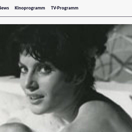
News
Kinoprogramm
TV-Programm
tars
Jetzt im Kino
treaming
Demnächst im Kino
Wien
Niederösterreich
Oberösterreich
Steiermark
Burgenland
Kärnten
Salzburg
Tirol
Vorarlberg