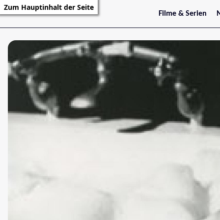
Zum Hauptinhalt der Seite
Filme & Serien
Trailer
S
Kritiken
S
Filmarchiv
Serienarchiv