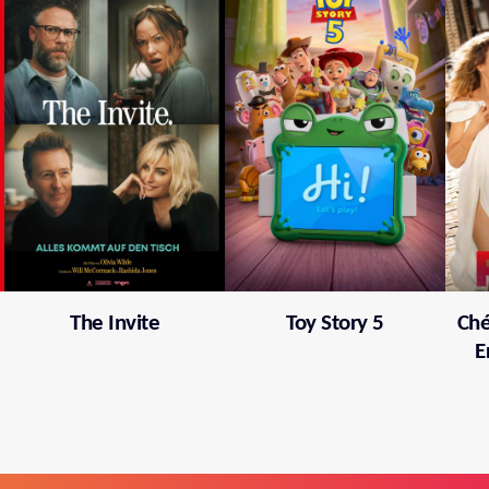
The Invite
Toy Story 5
Ché
E