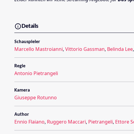
Details
Schauspieler
Marcello Mastroianni
,
Vittorio Gassman
,
Belinda Lee
Regie
Antonio Pietrangeli
Kamera
Giuseppe Rotunno
Author
Ennio Flaiano
,
Ruggero Maccari
,
Pietrangeli
,
Ettore S