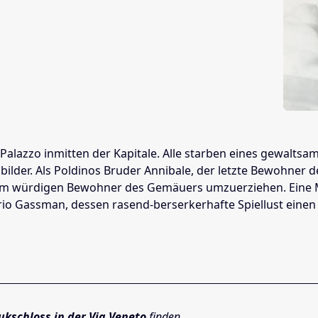
azzo inmitten der Kapitale. Alle starben eines gewaltsamen
lder. Als ­Poldinos Bruder Annibale, der letzte Bewohner d
nem würdigen Bewohner des Gemäuers umzuerziehen. Eine Medi
o Gassman, dessen rasend-berserkerhafte Spiellust ­einen g
ukschloss in der Via Veneto
finden.