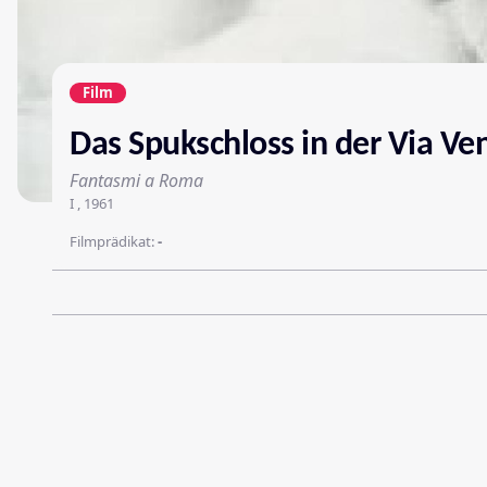
Film
Das Spukschloss in der Via Ve
Fantasmi a Roma
I , 1961
Filmprädikat:
-