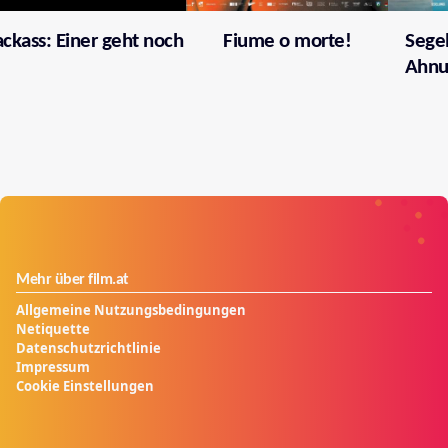
ackass: Einer geht noch
Fiume o morte!
Segel
Ahnu
Mehr über film.at
Allgemeine Nutzungsbedingungen
Netiquette
Datenschutzrichtlinie
Impressum
Cookie Einstellungen