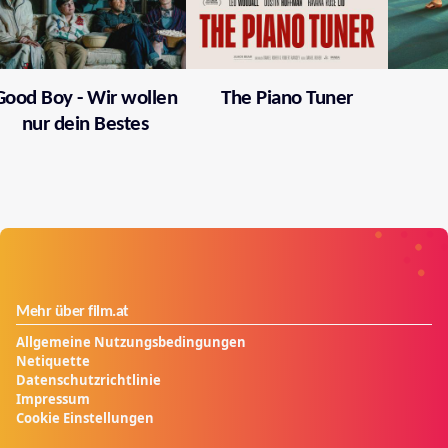
Good Boy - Wir wollen
The Piano Tuner
nur dein Bestes
Mehr über film.at
Allgemeine Nutzungsbedingungen
Netiquette
Datenschutzrichtlinie
Impressum
Cookie Einstellungen