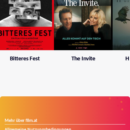
Bitteres Fest
The Invite
H
Mehr über film.at
Allgemeine Nutzungsbedingungen