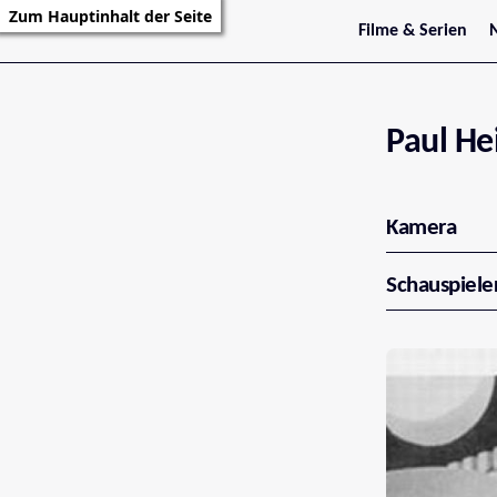
Zum Hauptinhalt der Seite
Filme & Serien
Trailer
S
Kritiken
S
Filmarchiv
Serienarchiv
Paul H
Kamera
Schauspiele