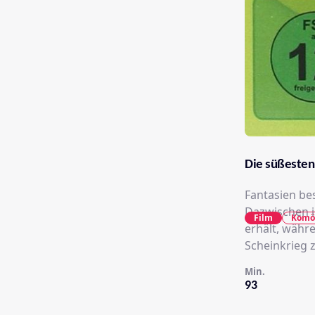
Die süßesten
Fantasien be
Dazwischen is
Film
Komö
erhält, währ
Scheinkrieg 
Min.
93