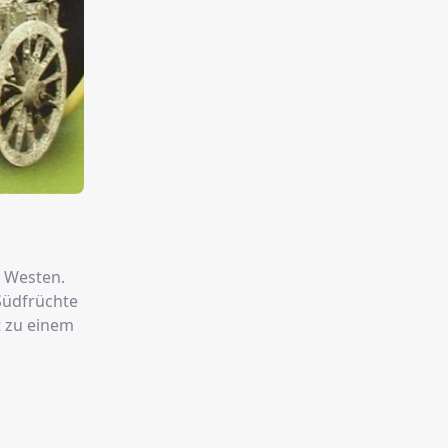
m Westen.
 Südfrüchte
t zu einem