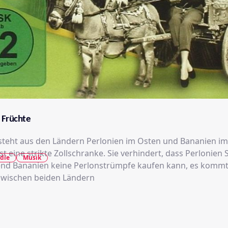
 Früchte
steht aus den Ländern Perlonien im Osten und Bananien i
t eine strikte Zollschranke. Sie verhindert, dass Perlonien
die
Musik
end Bananien keine Perlonstrümpfe kaufen kann, es komm
zwischen beiden Ländern