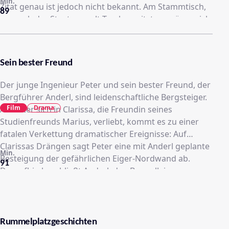
Min.
Zitat genau ist jedoch nicht bekannt. Am Stammtisch,
89
wo auch der Staatsanwalt Treskow sitzt, empören sich
die Bürger bei reichlichem Weinkonsum darüber. Am
nächsten Morgen trägt das Denkmal des Landesherrn
einen Maulkorb. Dem verkaterten Staatsanwalt von
Sein bester Freund
Treskow wird der Fall übertragen, ermittelt wird
wegen Majestätsbeleidigung, ohne zu ahnen, dass er
Der junge Ingenieur Peter und sein bester Freund, der
selbst der Täter ist .....
Bergführer Anderl, sind leidenschaftliche Bergsteiger.
Film
Drama
Als Peter sich in Clarissa, die Freundin seines
Studienfreunds Marius, verliebt, kommt es zu einer
fatalen Verkettung dramatischer Ereignisse: Auf
Clarissas Drängen sagt Peter eine mit Anderl geplante
Min.
Besteigung der gefährlichen Eiger-Nordwand ab.
91
Daraufhin beschließt Anderl, den Berg alleine zu
bezwingen. Als Peter davon erfährt, folgt er seinem
Freund. Während des Aufstiegs bringt ein Sturm die
beiden Männer in Lebensgefahr. Mit einer
Rettungsmannschaft steigt nun auch Marius in die
Rummelplatzgeschichten