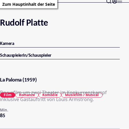
Zum Hauptinhalt der Seite
Rudolf Platte
Kamera
Schauspielerin/Schauspieler
La Paloma (1959)
Revuefilm um zwei Theater im Konkurrenzkampf
Film
Romanze
Komödie
Musikfilm / Musical
inklusive Gastauftritt von Louis Armstrong.
Min.
85