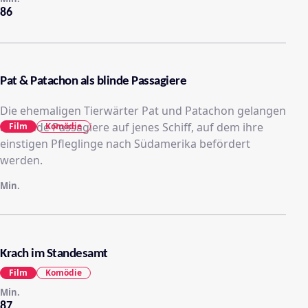
86
Pat & Patachon als blinde Passagiere
Die ehemaligen Tierwärter Pat und Patachon gelangen
als blinde Passagiere auf jenes Schiff, auf dem ihre
Film
Komödie
einstigen Pfleglinge nach Südamerika befördert
werden.
Min.
Krach im Standesamt
Film
Komödie
Min.
87