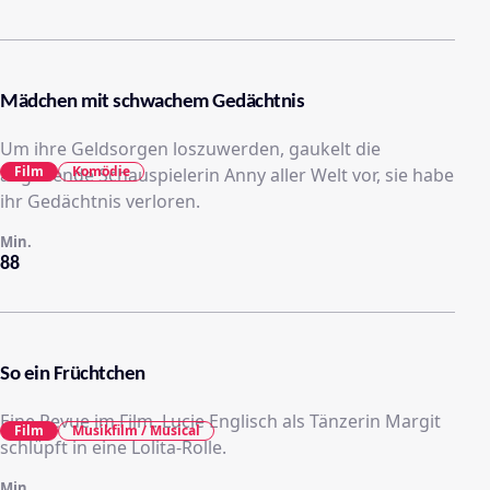
Mädchen mit schwachem Gedächtnis
Um ihre Geldsorgen loszuwerden, gaukelt die
Film
Komödie
angehende Schauspielerin Anny aller Welt vor, sie habe
ihr Gedächtnis verloren.
Min.
88
So ein Früchtchen
Eine Revue im Film. Lucie Englisch als Tänzerin Margit
Film
Musikfilm / Musical
schlüpft in eine Lolita-Rolle.
Min.