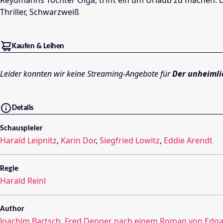
Reydmanns Tochter Olga, trifft ein um Urlaub zu machen. D
Thriller, Schwarzweiß
Kaufen & Leihen
Leider konnten wir keine Streaming-Angebote für
Der unheiml
Details
Schauspieler
Harald Leipnitz
,
Karin Dor
,
Siegfried Lowitz
,
Eddie Arendt
Regie
Harald Reinl
Author
Joachim Bartsch
,
Fred Denger nach einem Roman von Edga