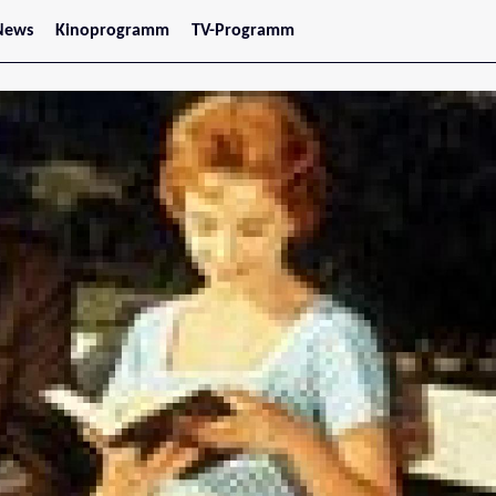
News
Kinoprogramm
TV-Programm
tars
Jetzt im Kino
treaming
Demnächst im Kino
Wien
Niederösterreich
Oberösterreich
Steiermark
Burgenland
Kärnten
Salzburg
Tirol
Vorarlberg