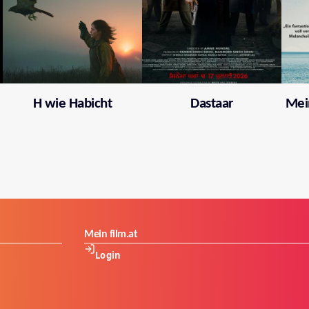
H wie Habicht
Dastaar
Mei
Mein film.at
Login