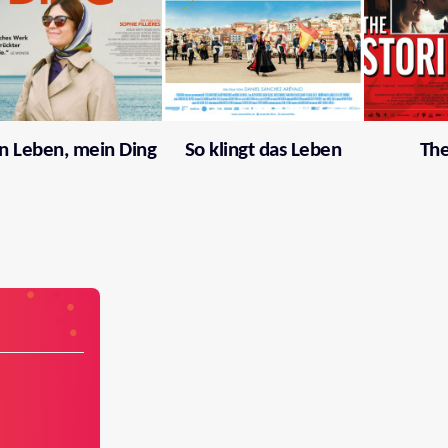
n Leben, mein Ding
So klingt das Leben
The