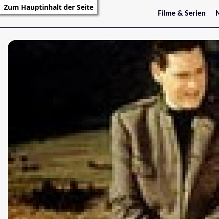
Zum Hauptinhalt der Seite
Filme & Serien
Trailer
S
Kritiken
S
Filmarchiv
Serienarchiv