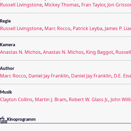
Russell Livingstone
,
Mickey Thomas
,
Fran Taylor
,
Jon Griss
Regie
Russell Livingstone
,
Marc Rocco
,
Patrick Leyba
,
James P. Li
Kamera
Anastas N. Michos
,
Anastas N. Michos
,
King Baggot
,
Russel
Author
Marc Rocco
,
Daniel Jay Franklin
,
Daniel Jay Franklin
,
D.E. Ei
Musik
Clayton Collins
,
Martin J. Bram
,
Robert W. Glass Jr.
,
John Will
Kinoprogramm