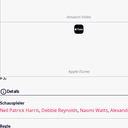
Amazon Video
Apple iTunes
Details
Schauspieler
Neil Patrick Harris
,
Debbie Reynolds
,
Naomi Watts
,
Alexand
Regie