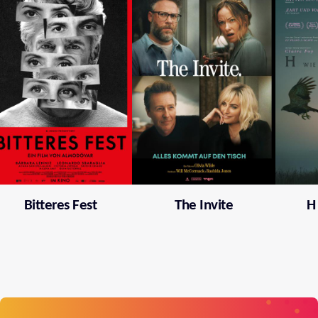
Bitteres Fest
The Invite
H