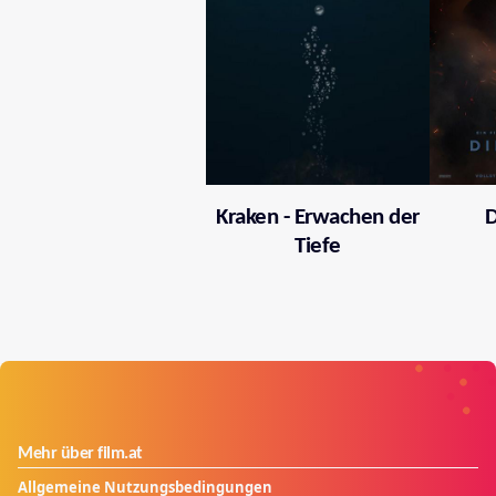
Kraken - Erwachen der
D
Tiefe
Mehr über film.at
Allgemeine Nutzungsbedingungen