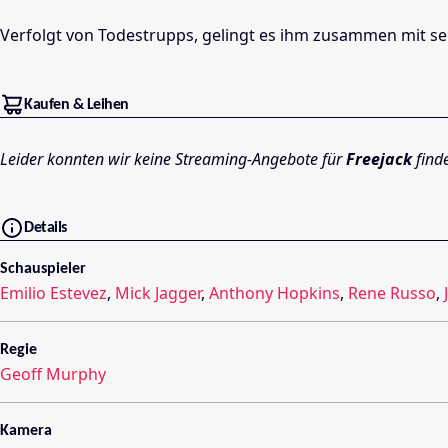
Verfolgt von Todestrupps, gelingt es ihm zusammen mit sei
Kaufen & Leihen
Leider konnten wir keine Streaming-Angebote für
Freejack
find
Details
Schauspieler
Emilio Estevez
,
Mick Jagger
,
Anthony Hopkins
,
Rene Russo
,
Regie
Geoff Murphy
Kamera