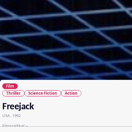
Film
Thriller
Science Fiction
Action
Freejack
USA , 1992
Filmprädikat:
-