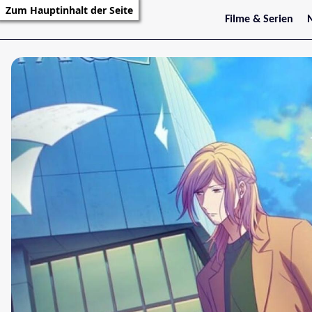
Zum Hauptinhalt der Seite
Filme & Serien
Trailer
S
Kritiken
S
Filmarchiv
Serienarchiv