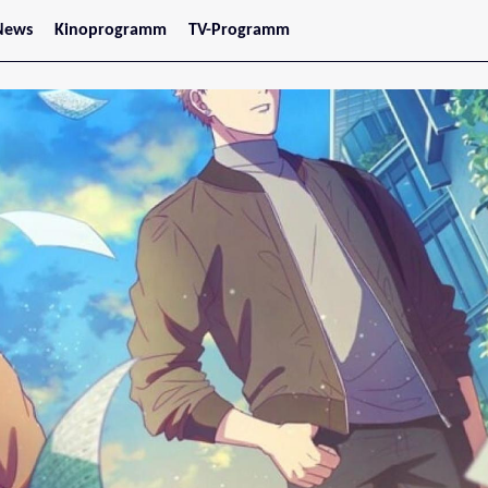
News
Kinoprogramm
TV-Programm
tars
Jetzt im Kino
treaming
Demnächst im Kino
Wien
Niederösterreich
Oberösterreich
Steiermark
Burgenland
Kärnten
Salzburg
Tirol
Vorarlberg