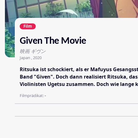
Film
Given The Movie
映画 ギヴン
Japan , 2020
Ritsuka ist schockiert, als er Mafuyus Gesangs
Band "Given". Doch dann realisiert Ritsuka, da
Violinisten Ugetsu zusammen. Doch wie lange k
Filmprädikat:
-