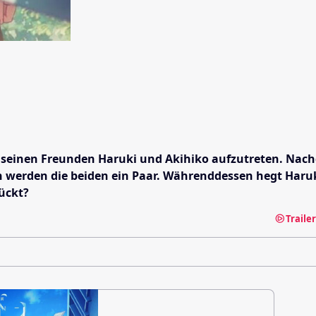
it seinen Freunden Haruki und Akihiko aufzutreten. Nach
h werden die beiden ein Paar. Währenddessen hegt Haruk
ückt?
Traile