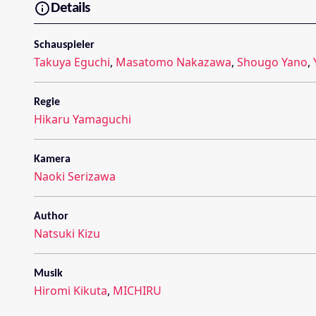
Details
Schauspieler
Takuya Eguchi
,
Masatomo Nakazawa
,
Shougo Yano
,
Regie
Hikaru Yamaguchi
Kamera
Naoki Serizawa
Author
Natsuki Kizu
Musik
Hiromi Kikuta
,
MICHIRU