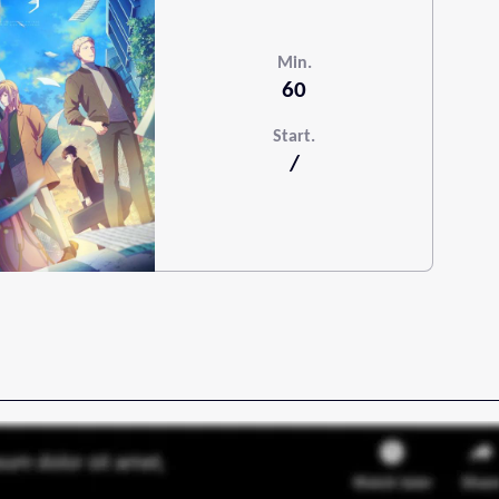
Min.
60
Start.
/