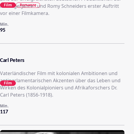
Film
Romanze
Fünfzigerjahre - und Romy Schneiders erster Auftritt
vor einer Filmkamera.
Min.
95
Carl Peters
Vaterländischer Film mit kolonialen Ambitionen und
antiparlamentarischen Akzenten über das Leben und
Film
Wirken des Kolonialpioniers und Afrikaforschers Dr.
Carl Peters (1856-1918).
Min.
117