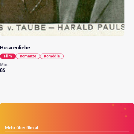
Husarenliebe
Film
Romanze
Komödie
Min.
85
Mehr über film.at