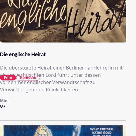
Die englische Heirat
Die überstürzte Heirat einer Berliner Fahrlehrerin mit
einem verhuschten Lord führt unter dessen
Film
Komödie
vornehmer englischer Verwandtschaft zu
Verwicklungen und Peinlichkeiten.
Min.
97