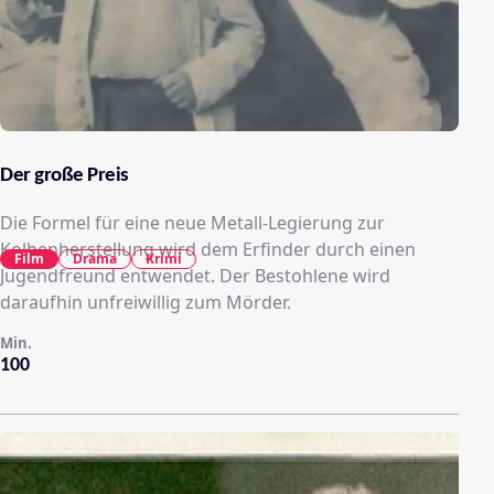
Der große Preis
Die Formel für eine neue Metall-Legierung zur
Kolbenherstellung wird dem Erfinder durch einen
Film
Drama
Krimi
Jugendfreund entwendet. Der Bestohlene wird
daraufhin unfreiwillig zum Mörder.
Min.
100