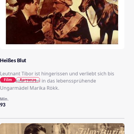
Heißes Blut
Leutnant Tibor ist hingerissen und verliebt sich bis
Film
Romanze
über beide Ohren in das lebenssprühende
Ungarmädel Marika Rökk.
Min.
93