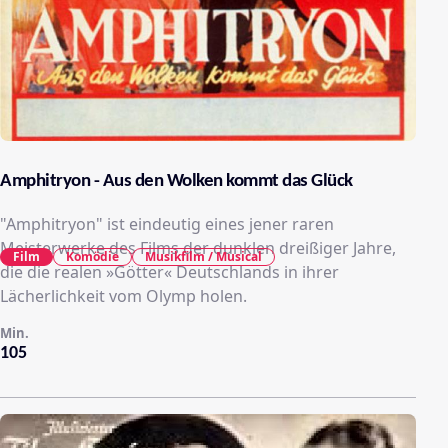
Amphitryon - Aus den Wolken kommt das Glück
"Amphitryon" ist eindeutig eines jener raren
Meisterwerke des Films der dunklen dreißiger Jahre,
Film
Komödie
Musikfilm / Musical
die die realen »Götter« Deutschlands in ihrer
Lächerlichkeit vom Olymp holen.
Min.
105